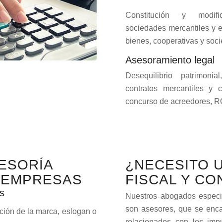
Constitución y modific
sociedades mercantiles y e
bienes, cooperativas y soc
Asesoramiento legal
Desequilibrio patrimoni
contratos mercantiles y c
concurso de acreedores, 
SESORÍA
¿NECESITO 
 EMPRESAS
FISCAL Y CO
s
Nuestros abogados especi
son asesores, que se enca
ción de la marca, eslogan o
relacionados con los impu