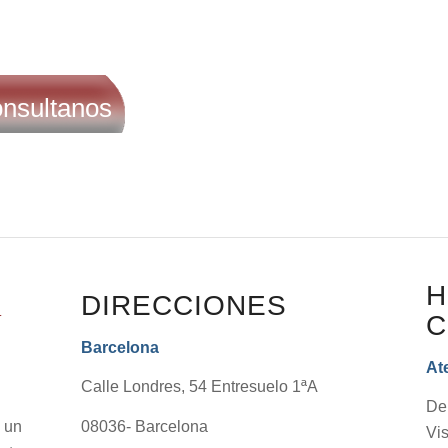
nsultanos
H
DIRECCIONES
C
Barcelona
At
Calle Londres, 54 Entresuelo 1ªA
De
n
08036- Barcelona
Vis