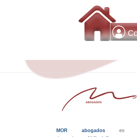
Co
MOR abogados
es u