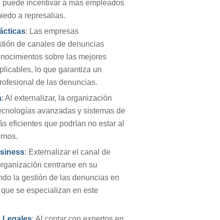
e puede incentivar a más empleados
iedo a represalias.
ácticas
: Las empresas
stión de canales de denuncias
onocimientos sobre las mejores
plicables, lo que garantiza un
rofesional de las denuncias.
a
: Al externalizar, la organización
tecnologías avanzadas y sistemas de
s eficientes que podrían no estar al
ernos.
usiness
: Externalizar el canal de
organización centrarse en su
ando la gestión de las denuncias en
que se especializan en este
 Legales
: Al contar con expertos en