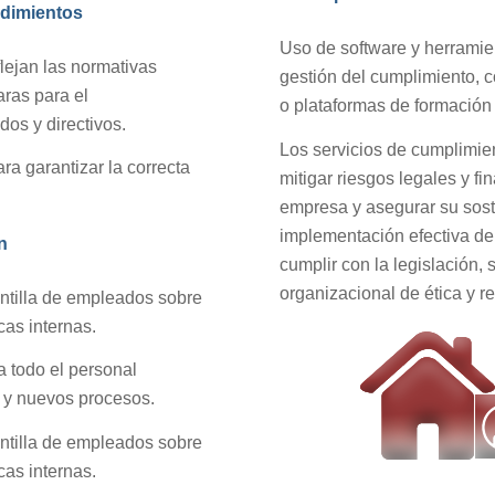
edimientos
Uso de software y herramien
flejan las normativas
gestión del cumplimiento, 
aras para el
o plataformas de formación 
os y directivos.
Los servicios de cumplimie
a garantizar la correcta
mitigar riesgos legales y fi
empresa y asegurar su soste
implementación efectiva de 
n
cumplir con la legislación,
organizacional de ética y r
antilla de empleados sobre
cas internas.
a todo el personal
s y nuevos procesos.
antilla de empleados sobre
cas internas.