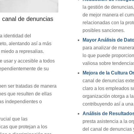
la gestión de denuncias
de mejor manera el cump
 canal de denuncias
relacionadas con la prot
posibles sanciones.
a identidad del
Mayor Análisis de Dat
to, alentando así a más
para analizar de manera 
 miedo a represalias.
lo que puede proporcion
de usar y accesible a todos
valiosa sobre tendencias
dependientemente de su
Mejora de la Cultura O
canal de denuncias ext
ben ser tratadas de manera
claro a los empleados s
ones que resulten de ellas
organización otorga a la 
as independientes o
contribuyendo así a una 
Análisis de Resultado
rucial que las
presta asistencia a la o
cas que protejan a los
del canal de denuncias