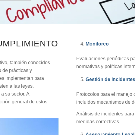
UMPLIMIENTO
Monitoreo
Evaluaciones periódicas par
tivo, también conocidos
normativas y políticas inter
 de prácticas y
nes implementan para
Gestión de Incidente
ten a las leyes,
a su sector. A
Protocolos para el manejo 
pción general de estos
incluidos mecanismos de d
Análisis de incidentes para
medidas correctivas.
Asesoramiento Legal